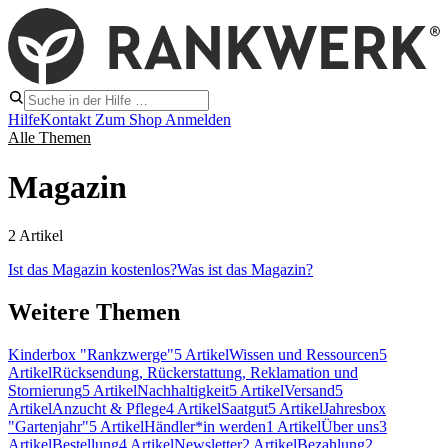
Hilfe
Kontakt
Zum Shop
Anmelden
Alle Themen
Magazin
2 Artikel
Ist das Magazin kostenlos?
Was ist das Magazin?
Weitere Themen
Kinderbox "Rankzwerge"
5 Artikel
Wissen und Ressourcen
5
Artikel
Rücksendung, Rückerstattung, Reklamation und
Stornierung
5 Artikel
Nachhaltigkeit
5 Artikel
Versand
5
Artikel
Anzucht & Pflege
4 Artikel
Saatgut
5 Artikel
Jahresbox
"Gartenjahr"
5 Artikel
Händler*in werden
1 Artikel
Über uns
3
Artikel
Bestellung
4 Artikel
Newsletter
2 Artikel
Bezahlung
2