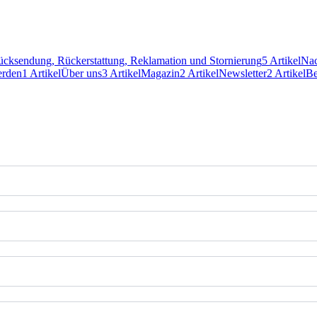
cksendung, Rückerstattung, Reklamation und Stornierung
5 Artikel
Nac
erden
1 Artikel
Über uns
3 Artikel
Magazin
2 Artikel
Newsletter
2 Artikel
Be