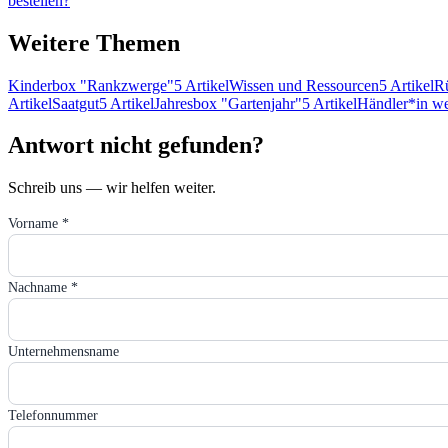
bestellen?
Weitere Themen
Kinderbox "Rankzwerge"
5 Artikel
Wissen und Ressourcen
5 Artikel
Rü
Artikel
Saatgut
5 Artikel
Jahresbox "Gartenjahr"
5 Artikel
Händler*in w
Antwort nicht gefunden?
Schreib uns — wir helfen weiter.
Vorname *
Nachname *
Unternehmensname
Telefonnummer