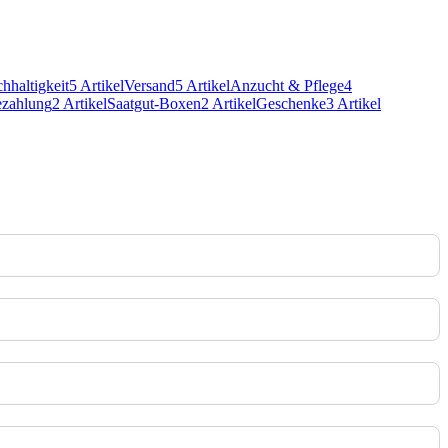
hhaltigkeit
5 Artikel
Versand
5 Artikel
Anzucht & Pflege
4
zahlung
2 Artikel
Saatgut-Boxen
2 Artikel
Geschenke
3 Artikel